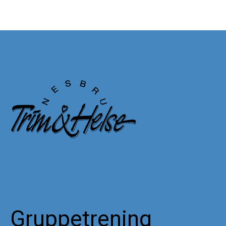
Nesbru Helse
Behandling
Trening
Åpningstider trening –
Nesbru Trim & Helse
Personlig Trener
Treningsstudio
Gruppetrening
Karriere
Kontakt
Gruppetrening