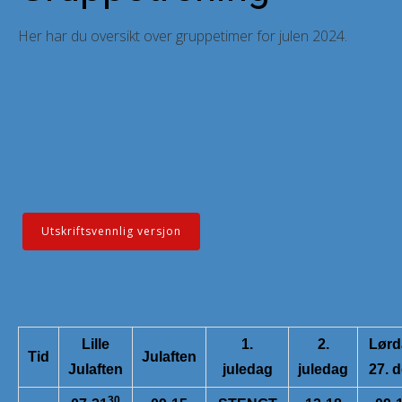
Her har du oversikt over gruppetimer for julen 2024.
Utskriftsvennlig versjon
Lille
1.
2.
Lørd
Tid
Julaften
Julaften
juledag
juledag
27. 
30