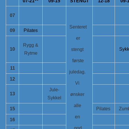
07-21
09-15
STENGT
12-18
09-
07
Senteret
09
Pilates
er
Rygg &
10
Sykk
stengt
Rytme
første
11
juledag.
12
Vi
Jule-
13
ønsker
Sykkel
alle
15
Pilates
Zum
en
16
god